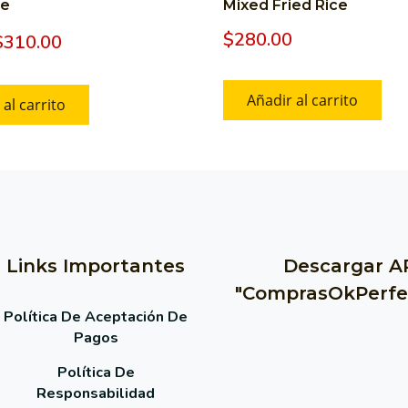
ce
Mixed Fried Rice
$
280.00
$
310.00
Añadir al carrito
al carrito
Links Importantes
Descargar A
"ComprasOkPerfe
Política De Aceptación De
Pagos
Política De
Responsabilidad