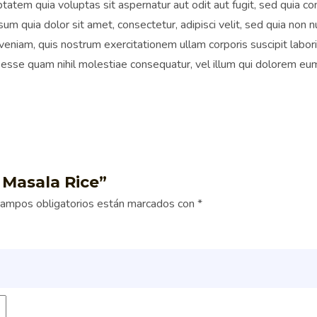
tatem quia voluptas sit aspernatur aut odit aut fugit, sed quia 
um quia dolor sit amet, consectetur, adipisci velit, sed quia non
iam, quis nostrum exercitationem ullam corporis suscipit labori
 esse quam nihil molestiae consequatur, vel illum qui dolorem eum
 Masala Rice”
campos obligatorios están marcados con
*