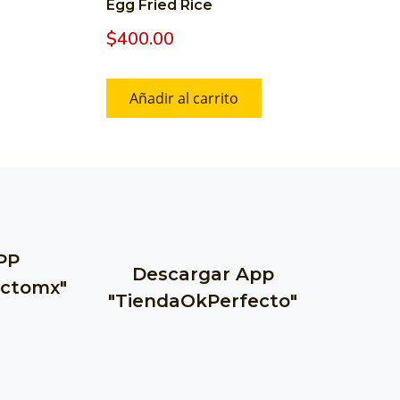
Egg Fried Rice
$
400.00
Añadir al carrito
PP
Descargar App
ctomx"
"TiendaOkPerfecto"