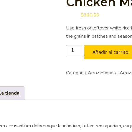
Chicken Ma
$
360.00
Use fresh or leftover white rice 
the grains in batches and season 
Añadir al carrito
Categoría:
Arroz
Etiqueta:
Arroz
la tienda
atem accusantium doloremque laudantium, totam rem aperiam, eaque 