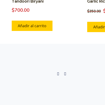
Tandoori Biryani
Garlic Ri
$
700.00
$
350.00
Añadir al carrito
Añadir 